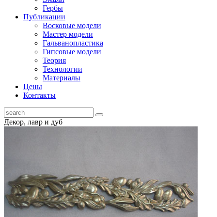
Гербы
Публикации
Восковые модели
Мастер модели
Гальванопластика
Гипсовые модели
Теория
Технологии
Материалы
Цены
Контакты
Декор, лавр и дуб