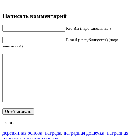
Написать комментарий
Кто Вы (надо заполнить!)
E-mail (не публикуется) (надо
заполнить!)
Теги:
деревянная основа
,
награда
,
наградная дощечка
,
наградная
плакетка
,
плакетка награда