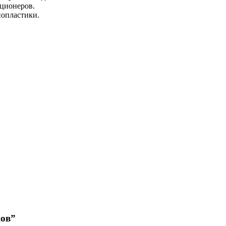
кционеров.
опластики.
ков”