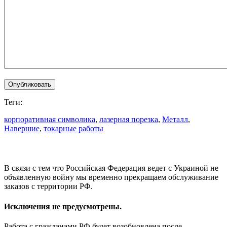
Теги:
корпоративная символика
,
лазерная порезка
,
Металл
,
Навершие
,
токарные работы
В связи с тем что Российская Федерация ведет с Украиной не
объявленную войну мы временно прекращаем обслуживание
заказов с территории РФ.
Исключения не предусмотрены.
Работа с гражданами РФ будет возобновлена после