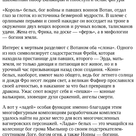
«Король» белых, бог войны и павших воинов Вотан, отдал
глаз за глоток из источника безмерной мудрости. В шлеме с
орлиными перьями и синей накидке он восседает на троне в
окружении двух вещих воронов и ручных волков, талисманов
удачи. Жена его, Фрика, на доске — «ферзь», а в мифологии
— богиня земли.
Интерес к мертвым разделяют с Вотаном оба «слона». Одного
из них символизирует сладострастная Фрейя, которая
находила пристанище для павших, второго — Эрда, мать-
земля, не только дающая и питающая все живое, но и в
урочный час призывающая назад свои создания. «Кони»
белых, наоборот, имеют мало общего, ведь бог летнего солнца
и дождя Фро несет людям свет, а великан Фафнер прославился
своей алчностью, в наказание за что был превращен в
дракона. Ужас сеют вокруг себя и «пешки» — конные
валькирии, зловещие духи сражений, ангелы смерти.
А вот у «ладей» особая функция: именно благодаря этим
многофигурным композициям разработчикам комплекта
удалось найти на доске место для всех многочисленных
вагнеровских персонажей. «Ладьи» белых — это мчащийся на
колеснице бог грома Мьельнир со своим подстрекателем-
спутником Логе, богом огня, а также Норны — богини,