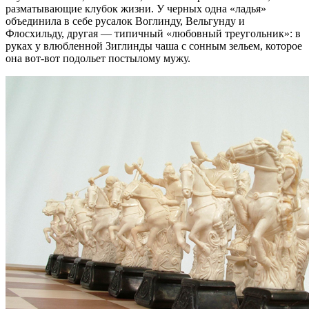
разматывающие клубок жизни. У черных одна «ладья»
объединила в себе русалок Воглинду, Вельгунду и
Флосхильду, другая — типичный «любовный треугольник»: в
руках у влюбленной Зиглинды чаша с сонным зельем, которое
она вот-вот подольет постылому мужу.