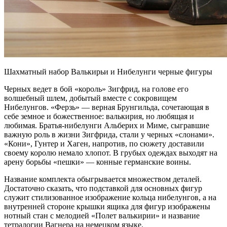
Шахматный набор Валькирьи и Нибелунги черные фигуры
Черных ведет в бой «король» Зигфрид, на голове его
волшебный шлем, добытый вместе с сокровищем
Нибелунгов. «Ферзь» — верная Брунгильда, сочетающая в
себе земное и божественное: валькирия, но любящая и
любимая. Братья-нибелунги Альберих и Миме, сыгравшие
важную роль в жизни Зигфрида, стали у черных «слонами».
«Кони», Гунтер и Хаген, напротив, по сюжету доставили
своему королю немало хлопот. В грубых одеждах выходят на
арену борьбы «пешки» — конные германские воины.
Название комплекта обыгрывается множеством деталей.
Достаточно сказать, что подставкой для основных фигур
служит стилизованное изображение кольца нибелунгов, а на
внутренней стороне крышки ящика для фигур изображены
нотный стан с мелодией «Полет валькирии» и название
тетралогии Вагнера на немецком языке.