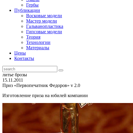
Гербы
Публикации
Восковые модели
Мастер модели
Гальванопластика
Гипсовые модели
Теория
Технологии
Материалы
Цены
Контакты
литье брозы
15.11.2011
Приз «Первопечатник Федоров» v 2.0
Изготовление приза на юбилей компании