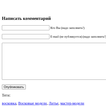
Написать комментарий
Кто Вы (надо заполнить!)
E-mail (не публикуется) (надо заполнить!
Теги:
восковка
,
Восковые модели
,
Литье
,
мастер-модели