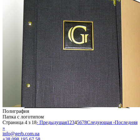
Полиграфия
Папка с логотипом
Страница 4 з 18
‹ Предыдущая
1
2
3
4
5
6
7
8
Следующая ›
Последняя
»
info@gerb.com.ua
+38 098 195 67 58